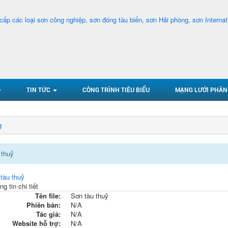
TIN TỨC
CÔNG TRÌNH TIÊU BIỂU
MẠNG LƯỚI PHÂN
g
 thuỷ
g tin chi tiết
Tên file:
Sơn tàu thuỷ
Phiên bản:
N/A
Tác giả:
N/A
Website hỗ trợ:
N/A