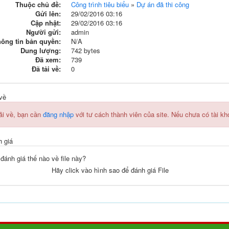
Thuộc chủ đề:
Công trình tiêu biểu
»
Dự án đã thi công
Gửi lên:
29/02/2016 03:16
Cập nhật:
29/02/2016 03:16
Người gửi:
admin
ông tin bản quyền:
N/A
Dung lượng:
742 bytes
Đã xem:
739
Đã tải về:
0
về
ải về, bạn cần
đăng nhập
với tư cách thành viên của site. Nếu chưa có tài k
 giá
đánh giá thế nào về file này?
Hãy click vào hình sao để đánh giá File