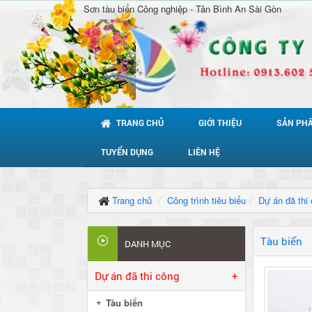
Sơn tàu biển Công nghiệp - Tân Bình An Sài Gòn
TRANG CHỦ
GIỚI THIỆU
SẢN PH
TUYỂN DỤNG
LIÊN HỆ
Trang chủ
Công trình tiêu biểu
Dự án đã thi
Tàu biển
DANH MỤC
Dự án đã thi công
+
Tàu biển