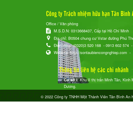
Công ty Trách nhiệm hữu hạn Tân Bình 
Office / Văn phòng
M.S.D.N: 0313668437, Cấp tại Hồ Chí Minh
Địa chỉ:
B0504 chung cư Vstar đường Phú T
Điện thoại:
(0320)3 520 168
- 0913 602 574
Website:
http://sontaubiencongnghiep.com
-
Thông tin liên hệ các chi nhánh
Cơ sở I
: Khu II thị trấn Minh Tân, Kinh
Dương.
© 2022 Công ty TNHH Một Thành Viên Tân Bình An H